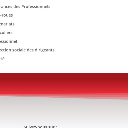
rances des Professionnels
-roues
enariats
culiers
essionnel
ection sociale des dirigeants
été
Suivez-nous sur :