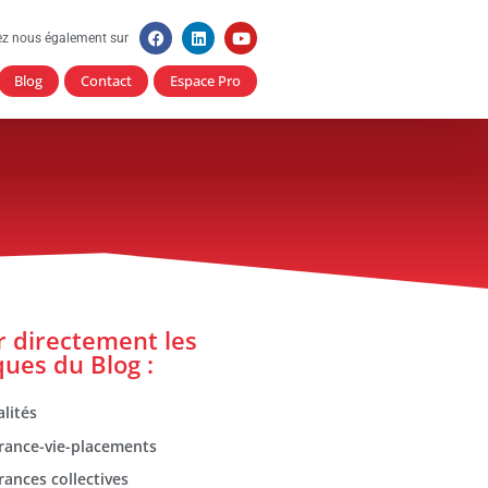
ez nous également sur
Blog
Contact
Espace Pro
er directement les
ques du Blog :
lités
rance-vie-placements
rances collectives