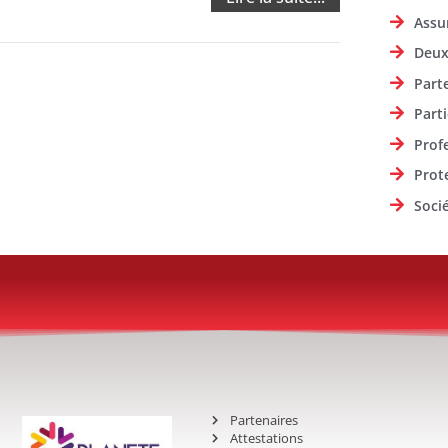
Assu
Deux
Part
Parti
Prof
Prot
Soci
Partenaires
Attestations