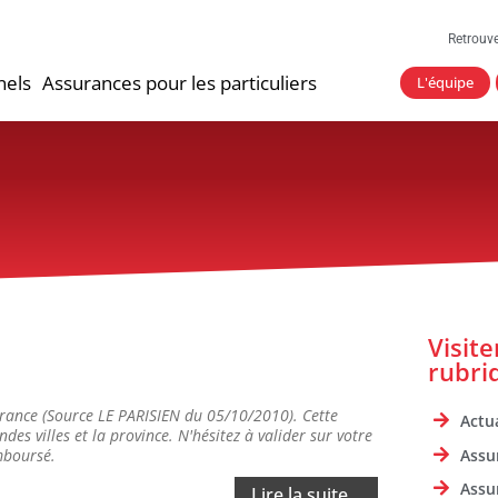
Retrouv
nels
Assurances pour les particuliers
L'équipe
Visit
rubri
France (Source LE PARISIEN du 05/10/2010). Cette
Actua
des villes et la province. N'hésitez à valider sur votre
Assu
mboursé.
Assu
Lire la suite...