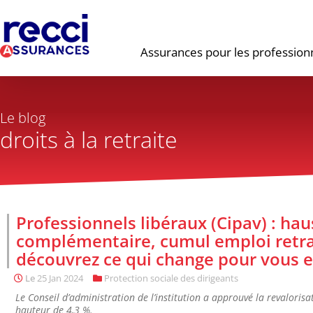
Assurances pour les profession
Le blog
droits à la retraite
Professionnels libéraux (Cipav) : hau
complémentaire, cumul emploi retrai
découvrez ce qui change pour vous e
Le
25 Jan 2024
Protection sociale des dirigeants
Le Conseil d’administration de l’institution a approuvé la revaloris
hauteur de 4,3 %.