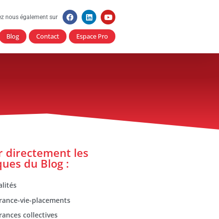
ez nous également sur
Blog
Contact
Espace Pro
er directement les
ques du Blog :
lités
rance-vie-placements
rances collectives