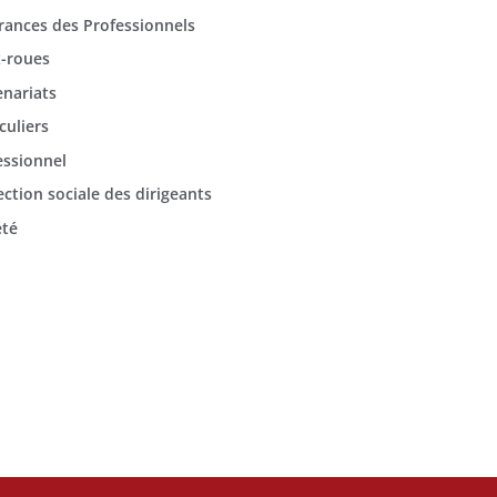
rances des Professionnels
-roues
enariats
culiers
essionnel
ection sociale des dirigeants
été