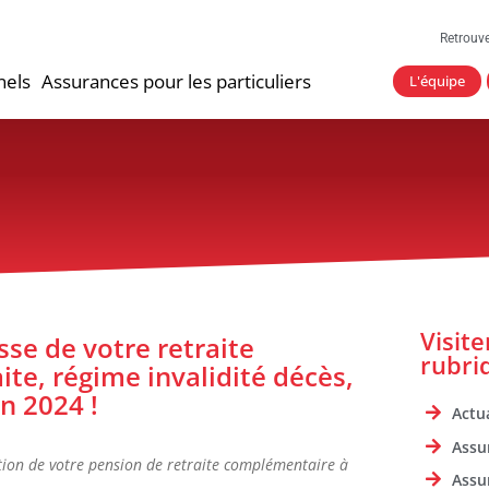
Retrouv
nels
Assurances pour les particuliers
L'équipe
Visit
sse de votre retraite
rubri
te, régime invalidité décès,
n 2024 !
Actua
Assu
ation de votre pension de retraite complémentaire à
Assu