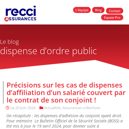
L'équipe
Blog
Contact
Espace Pro
Le blog
dispense d’ordre public
Précisions sur les cas de dispenses
d’affiliation d’un salarié couvert par
le contrat de son conjoint !
Le
20 Juin 2024
Actualités
,
Assurances collectives
On récapitule : les dispenses d'adhésion du conjoint ayant droit.
Pour mémoire Le Bulletin Officiel de la Sécurité Sociale (BOSS) a
été mis à jour le 19 avril 2024, pour donner suite à