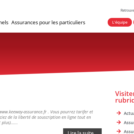
Retrouv
nels
Assurances pour les particuliers
L'équipe
Visit
rubri
www.keeway-assurance.fr . Vous pourrez tarifer et
Actua
iez de la liberté de souscription en ligne tout en
Assu
plus)......
Assu
Lire la suite...