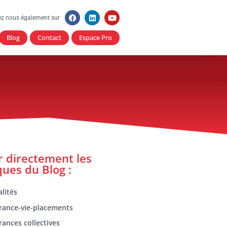
ez nous également sur
Blog
Contact
Espace Pro
er directement les
ques du Blog :
lités
rance-vie-placements
rances collectives