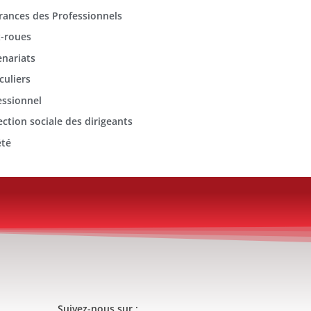
rances des Professionnels
-roues
enariats
culiers
essionnel
ection sociale des dirigeants
été
Suivez-nous sur :