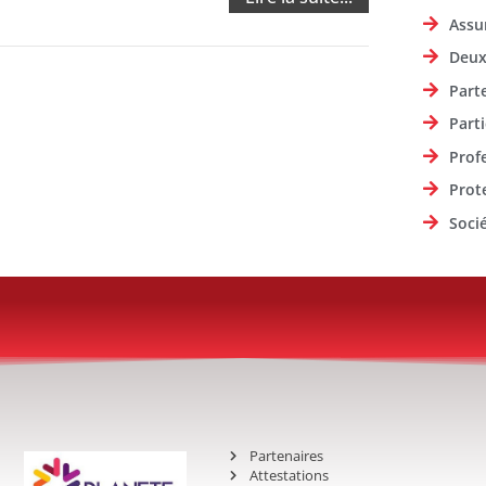
Assu
Deux
Part
Parti
Prof
Prot
Soci
Partenaires
Attestations