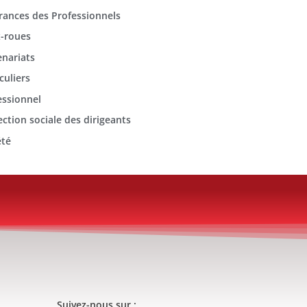
rances des Professionnels
-roues
enariats
culiers
essionnel
ection sociale des dirigeants
été
Suivez-nous sur :