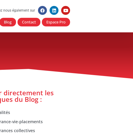
ez nous également sur
Blog
Contact
Espace Pro
er directement les
ques du Blog :
lités
rance-vie-placements
rances collectives