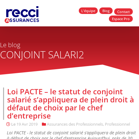
L'équipe
Blog
Contact
Espace Pro
Le blog
CONJOINT SALARI2
Loi PACTE – le statut de conjoint
salarié s’appliquera de plein droit à
défaut de choix par le chef
d’entreprise
Le
19 Avr 2019
Assurances des Professionnels
,
Professionnel
Loi PACTE - le statut de conjoint salarié s’appliquera de plein droit
à défaut de choix par le chef d’entreprise Aujourd’hui, près de 30