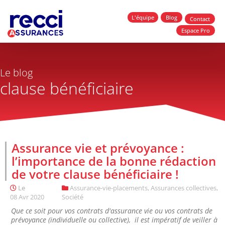
L'équipe
Blog
Contact
Espace Pro
Le blog
clause bénéficiaire
Assurance vie et prévoyance :
l’importance de la bonne rédaction
de votre clause bénéficiaire !
Le
Assurance-vie-placements
,
Assurances collectives
,
08 Avr 2020
Société
Que ce soit pour vos contrats d'assurance vie ou vos contrats de
prévoyance (individuelle ou collective), il est impératif de veiller à