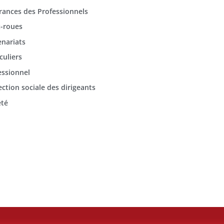
rances des Professionnels
-roues
enariats
culiers
essionnel
ection sociale des dirigeants
été