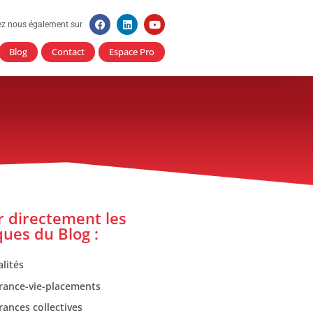
ez nous également sur
Blog
Contact
Espace Pro
er directement les
ques du Blog :
lités
rance-vie-placements
rances collectives