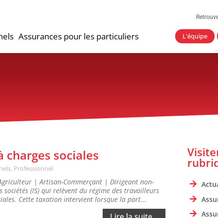
Retrouv
nels
Assurances pour les particuliers
L'équipe
Visit
à charges sociales
rubri
nels
,
Professionnel
 Agriculteur | Artisan-Commerçant | Dirigeant non-
Actua
s sociétés (IS) qui relèvent du régime des travailleurs
Assu
les. Cette taxation intervient lorsque la part...
Assu
Lire la suite...