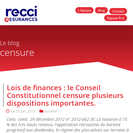
L'équipe
Blog
Contact
Espace Pro
Le blog
censure
Lois de finances : le Conseil
Constitutionnel censure plusieurs
dispositions importantes.
Le
07 Jan 2013
Société
Cons. const. 29 décembre 2012 n° 2012-662 DC La taxation à 75
% des très hauts revenus, l'application rétroactive du barème
progressif aux dividendes, le régime des plus-values sur terrains à