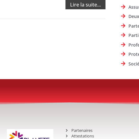
Lire la suite...
Assu
Deux
Part
Parti
Prof
Prot
Soci
Partenaires
Attestations