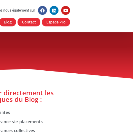
ez nous également sur
Blog
Contact
Espace Pro
er directement les
ques du Blog :
lités
rance-vie-placements
rances collectives