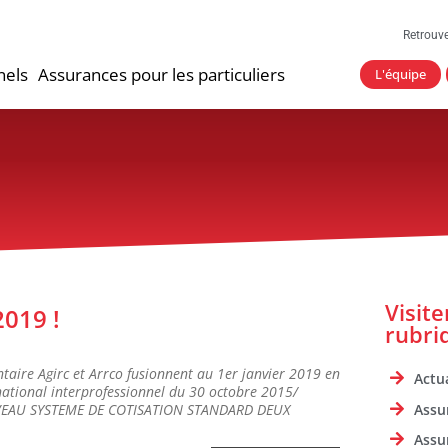
Retrouv
nels
Assurances pour les particuliers
L'équipe
Visit
2019 !
rubri
ire Agirc et Arrco fusionnent au 1er janvier 2019 en
Actua
 national interprofessionnel du 30 octobre 2015/
Assu
OUVEAU SYSTEME DE COTISATION STANDARD DEUX
Assu