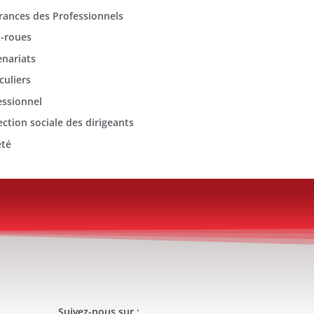
rances des Professionnels
-roues
enariats
culiers
essionnel
ection sociale des dirigeants
été
Suivez-nous sur :