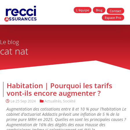
L'équipe
Blog
Contact
Espace Pro
Le blog
cat nat
Habitation | Pourquoi les tarifs
vont-ils encore augmenter ?
Le
25 Sep 2024
Actualités
,
Société
Augmentation des cotisations entre 8 et 10 % pour l’habitation Le
cabinet d'actuariat Addactis prévoit une inflation de 5 % de la
prime pure MRH en 2025. Quelles en sont les principales causes ?
Augmentation de 16% des dégâts des eaux Hausse des
cambriolages (même si ralentissement cet été) le...