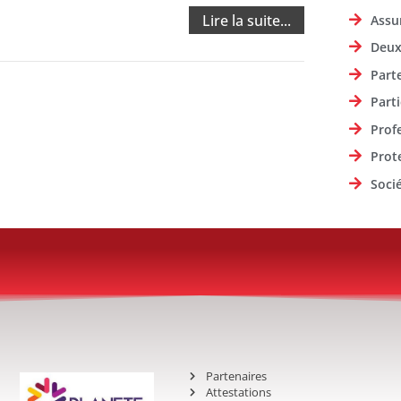
Lire la suite...
Assu
Deux
Part
Parti
Prof
Prot
Soci
Partenaires
Attestations