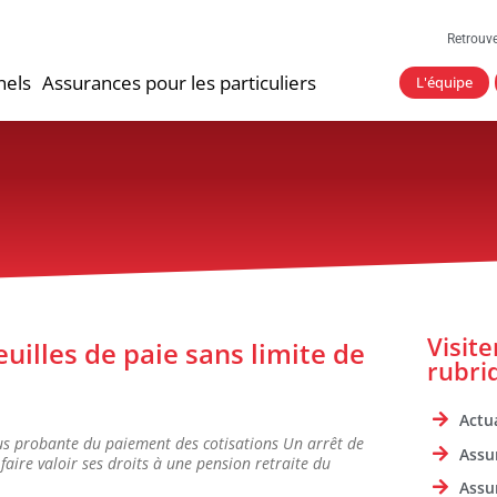
Retrouv
nels
Assurances pour les particuliers
L'équipe
Visit
euilles de paie sans limite de
rubri
Actua
 plus probante du paiement des cotisations Un arrêt de
Assu
faire valoir ses droits à une pension retraite du
Assu