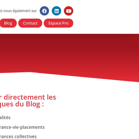
ez nous également sur
Blog
Contact
Espace Pro
er directement les
ques du Blog :
lités
rance-vie-placements
rances collectives