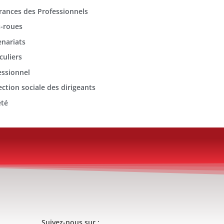
rances des Professionnels
-roues
enariats
culiers
essionnel
ection sociale des dirigeants
été
Suivez-nous sur :