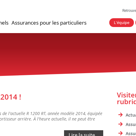
Retrouv
nels
Assurances pour les particuliers
L'équipe
Visit
2014 !
rubri
s de l'actuelle R 1200 RT, année modèle 2014, équipée
Actua
rtisseur arrière. À l'heure actuelle, il ne peut être
Assu
Assu
Lire la suite...