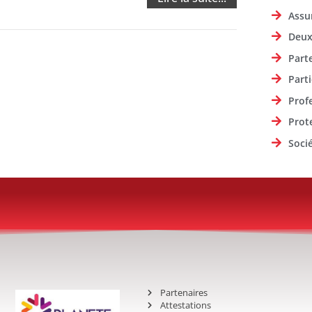
Assu
Deux
Part
Parti
Prof
Prot
Soci
Partenaires
Attestations