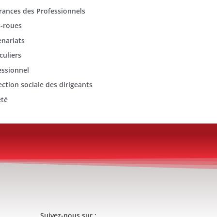
rances des Professionnels
-roues
enariats
culiers
essionnel
ection sociale des dirigeants
été
Suivez-nous sur :