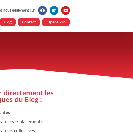
ez nous également sur
Blog
Contact
Espace Pro
er directement les
ques du Blog :
lités
rance-vie-placements
rances collectives