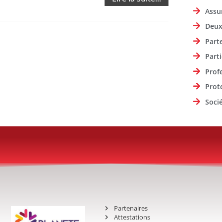
Assu
Deux
Part
Parti
Prof
Prot
Soci
Partenaires
Attestations