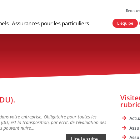
Retrouv
nels
Assurances pour les particuliers
L'équipe
Visit
(DU).
rubri
ans votre entreprise. Obligatoire pour toutes les
Actua
DU) est la transposition, par écrit, de l’évaluation des
Assu
es pouvant nuire...
Assu
Lire la suite...