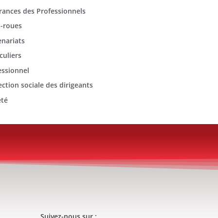
rances des Professionnels
-roues
enariats
culiers
essionnel
ection sociale des dirigeants
été
Suivez-nous sur :