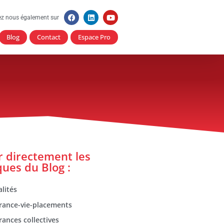
ez nous également sur
Blog
Contact
Espace Pro
er directement les
ques du Blog :
lités
rance-vie-placements
rances collectives