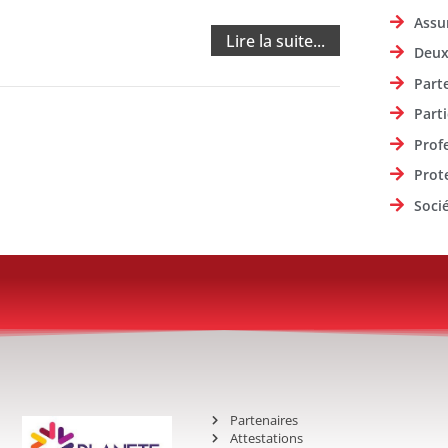
Assu
Lire la suite...
Deux
Part
Parti
Prof
Prot
Soci
Partenaires
Attestations