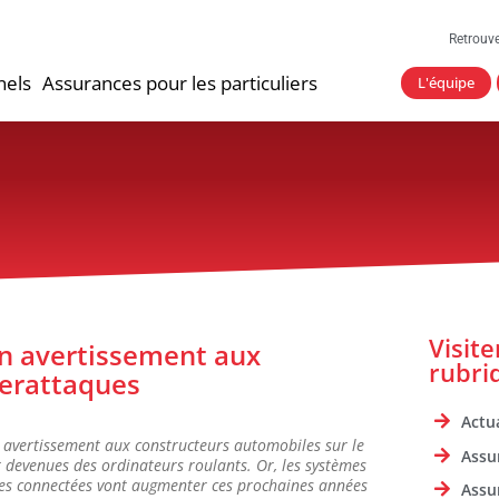
Retrouv
nels
Assurances pour les particuliers
L'équipe
Visit
un avertissement aux
rubri
berattaques
Actua
 avertissement aux constructeurs automobiles sur le
Assu
t devenues des ordinateurs roulants. Or, les systèmes
itures connectées vont augmenter ces prochaines années
Assu