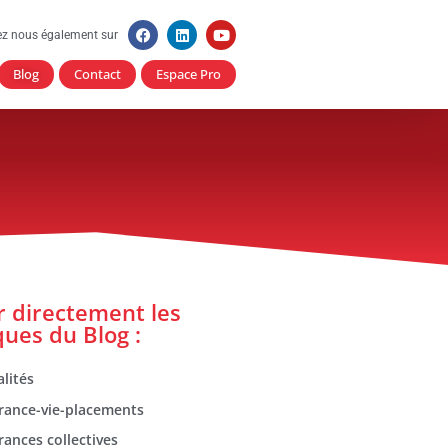
ez nous également sur
Blog
Contact
Espace Pro
er directement les
ques du Blog :
lités
rance-vie-placements
rances collectives