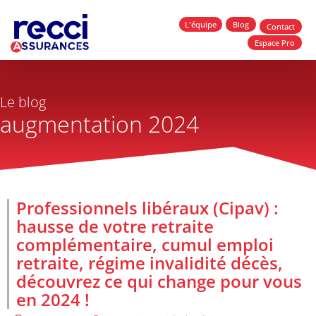
L'équipe
Blog
Contact
Espace Pro
Le blog
augmentation 2024
Professionnels libéraux (Cipav) :
hausse de votre retraite
complémentaire, cumul emploi
retraite, régime invalidité décès,
découvrez ce qui change pour vous
en 2024 !