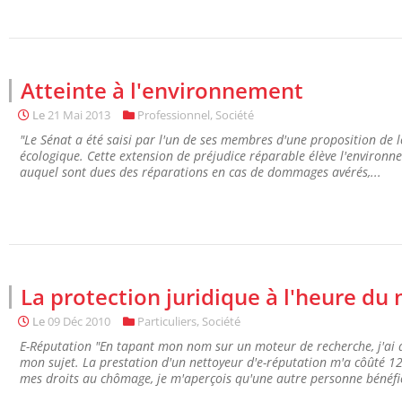
Atteinte à l'environnement
Le
21 Mai 2013
Professionnel
,
Société
"Le Sénat a été saisi par l'un de ses membres d'une proposition de loi
écologique. Cette extension de préjudice réparable élève l'environn
auquel sont dues des réparations en cas de dommages avérés,...
La protection juridique à l'heure du 
Le
09 Déc 2010
Particuliers
,
Société
E-Réputation "En tapant mon nom sur un moteur de recherche, j'ai 
mon sujet. La prestation d'un nettoyeur d'e-réputation m'a côûté 1
mes droits au chômage, je m'aperçois qu'une autre personne bénéfici