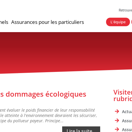
Retrouv
nels
Assurances pour les particuliers
L'équipe
Visit
vos dommages écologiques
rubri
nt évaluer le poids financier de leur responsabilité
Actua
e atteinte à l'environnement devraient les sécuriser,
Assu
cipe du pollueur payeur. Principe...
Assu
Lire la suite...