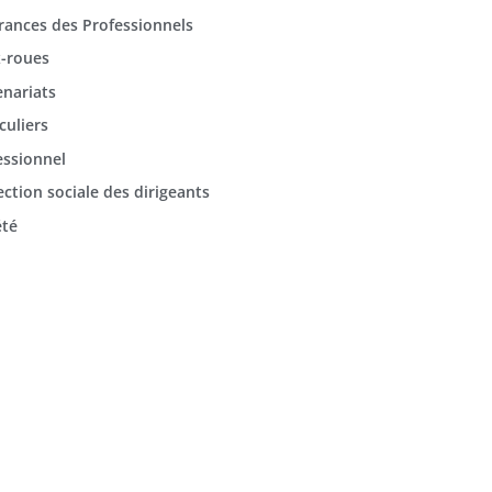
rances des Professionnels
-roues
enariats
culiers
essionnel
ection sociale des dirigeants
été