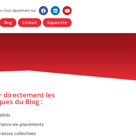
ez nous également sur
Blog
Contact
Espace Pro
er directement les
ques du Blog :
lités
rance-vie-placements
rances collectives