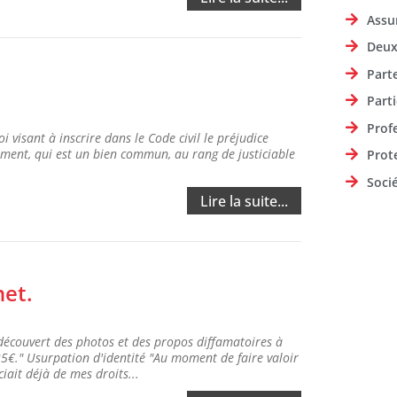
Assu
Deux
Part
Parti
Prof
 visant à inscrire dans le Code civil le préjudice
ement, qui est un bien commun, au rang de justiciable
Prot
Soci
Lire la suite...
net.
découvert des photos et des propos diffamatoires à
25€." Usurpation d'identité "Au moment de faire valoir
ait déjà de mes droits...