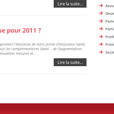
Lire la suite...
Assu
Deux
Part
se pour 2011 ?
Parti
Prof
rendre l'évolution de votre prime d'assurance santé;
Prot
% sur les complémentaires Santé. - de l’augmentation
Soci
ouvelles mesures et...
Lire la suite...