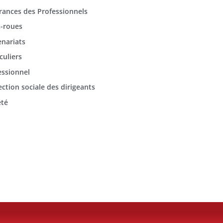
rances des Professionnels
-roues
enariats
culiers
essionnel
ection sociale des dirigeants
été