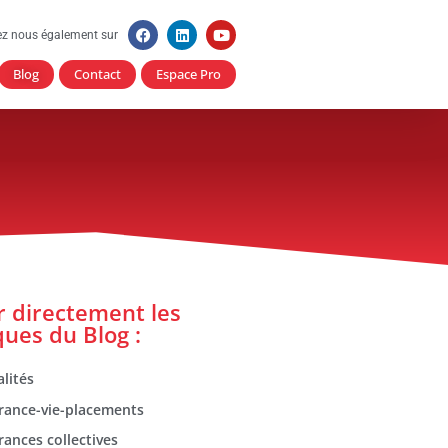
ez nous également sur
Blog
Contact
Espace Pro
er directement les
ques du Blog :
lités
rance-vie-placements
rances collectives