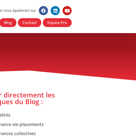
ez nous également sur
Blog
Contact
Espace Pro
er directement les
ques du Blog :
lités
rance-vie-placements
rances collectives