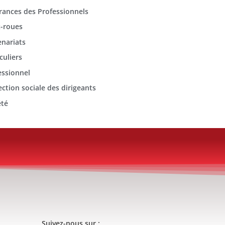
rances des Professionnels
-roues
enariats
culiers
essionnel
ection sociale des dirigeants
été
Suivez-nous sur :