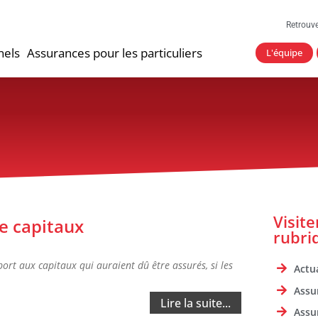
Retrouv
nels
Assurances pour les particuliers
L'équipe
Visit
e capitaux
rubri
ort aux capitaux qui auraient dû être assurés, si les
Actua
Assu
Lire la suite...
Assu