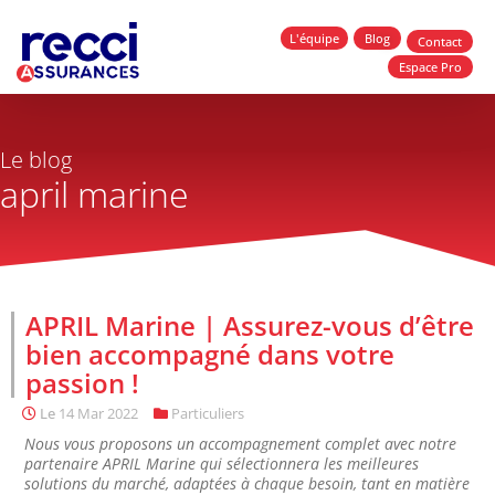
L'équipe
Blog
Contact
Espace Pro
Le blog
april marine
APRIL Marine | Assurez-vous d’être
bien accompagné dans votre
passion !
Le
14 Mar 2022
Particuliers
Nous vous proposons un accompagnement complet avec notre
partenaire APRIL Marine qui sélectionnera les meilleures
solutions du marché, adaptées à chaque besoin, tant en matière