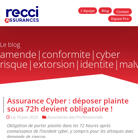
L'équipe
Blog
Contact
Espace Pro
Le blog
amende|conformite|cyber
risque|extorsion|identite|malv
Assurance Cyber : déposer plainte
sous 72h devient obligatoire !
Le
19 Juin 2023
Assurances des Professionnels
Obligation de porter plainte dans les 72 heures après
connaissance de l’incident cyber, y compris pour les attaques avec
demande de rançon,