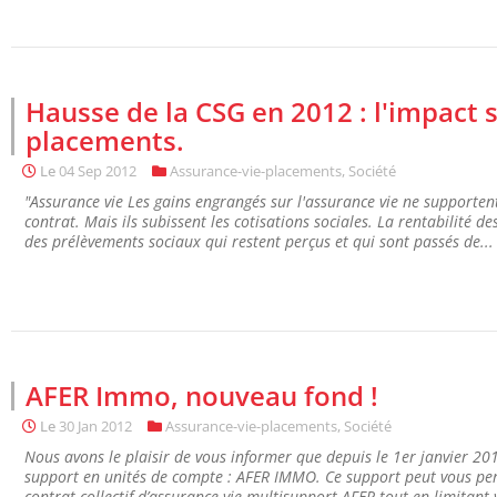
Hausse de la CSG en 2012 : l'impact 
placements.
Le
04 Sep 2012
Assurance-vie-placements
,
Société
"Assurance vie Les gains engrangés sur l'assurance vie ne supportent 
contrat. Mais ils subissent les cotisations sociales. La rentabilité de
des prélèvements sociaux qui restent perçus et qui sont passés de...
AFER Immo, nouveau fond !
Le
30 Jan 2012
Assurance-vie-placements
,
Société
Nous avons le plaisir de vous informer que depuis le 1er janvier 2012
support en unités de compte : AFER IMMO. Ce support peut vous perm
contrat collectif d’assurance vie multisupport AFER tout en limitant v