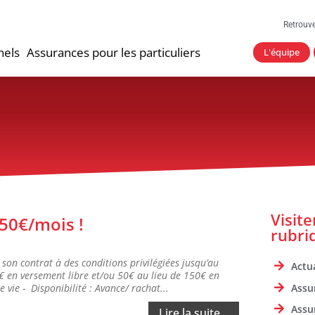
Retrouv
nels
Assurances pour les particuliers
L'équipe
Visit
 50€/mois !
rubri
son contrat à des conditions privilégiées jusqu’au
Actua
 en versement libre et/ou 50€ au lieu de 150€ en
Assu
vie - Disponibilité : Avance/ rachat...
Assu
Lire la suite...