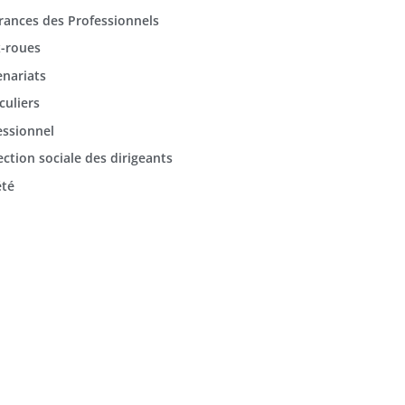
rances des Professionnels
-roues
enariats
culiers
essionnel
ection sociale des dirigeants
été