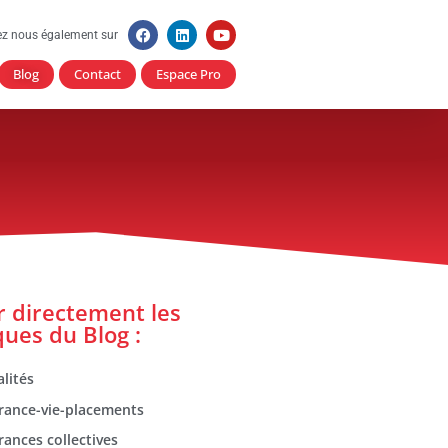
ez nous également sur
Blog
Contact
Espace Pro
er directement les
ques du Blog :
lités
rance-vie-placements
rances collectives