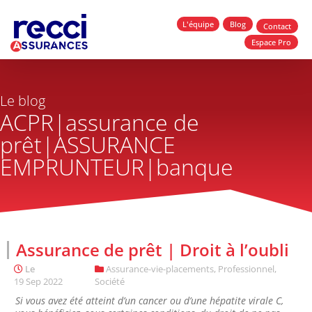
L'équipe
Blog
Contact
Espace Pro
Le blog
ACPR|assurance de
prêt|ASSURANCE
EMPRUNTEUR|banque
Assurance de prêt | Droit à l’oubli
Le
Assurance-vie-placements
,
Professionnel
,
19 Sep 2022
Société
Si vous avez été atteint d’un cancer ou d’une hépatite virale C,