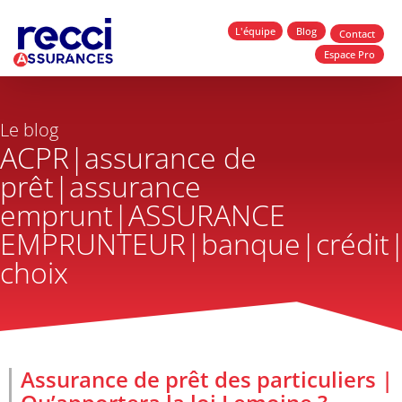
L'équipe
Blog
Contact
Espace Pro
Le blog
ACPR|assurance de
prêt|assurance
emprunt|ASSURANCE
EMPRUNTEUR|banque|crédit|l
choix
Assurance de prêt des particuliers |