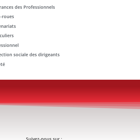
rances des Professionnels
-roues
enariats
culiers
essionnel
ection sociale des dirigeants
été
Suivez-nous sur :