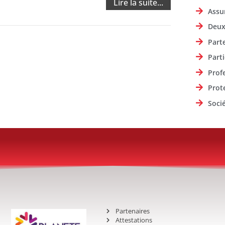
Lire la suite...
Assu
Deux
Part
Parti
Prof
Prot
Soci
Partenaires
Attestations