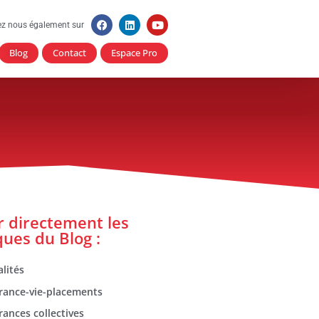
ez nous également sur
Blog
Contact
Espace Pro
er directement les
ques du Blog :
lités
rance-vie-placements
rances collectives