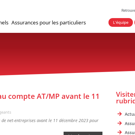
Retrouv
nels
Assurances pour les particuliers
L'équipe
Visit
 au compte AT/MP avant le 11
rubri
igeants
Actua
e de net-entreprises avant le 11 décembre 2023 pour
Assu
Assu