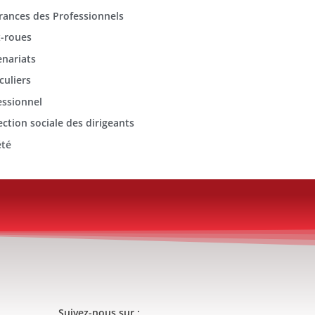
rances des Professionnels
-roues
enariats
culiers
essionnel
ection sociale des dirigeants
été
Suivez-nous sur :