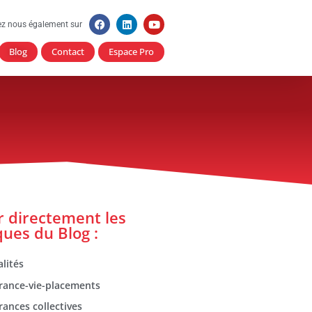
ez nous également sur
Blog
Contact
Espace Pro
er directement les
ques du Blog :
lités
rance-vie-placements
rances collectives