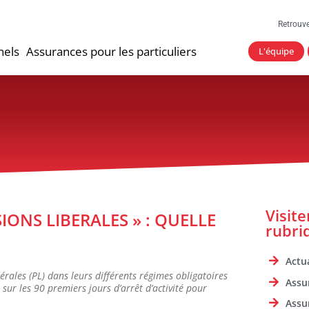
Retrouv
nels
Assurances pour les particuliers
L'équipe
Visit
IONS LIBERALES » : QUELLE
rubri
Actua
bérales (PL) dans leurs différents régimes obligatoires
Assu
J sur les 90 premiers jours d’arrêt d’activité pour
Assu