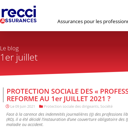
Assurances pour les profession
Le blog
1er juillet
PROTECTION SOCIALE DES « PROFESS
REFORME AU 1er JUILLET 2021 ?
Le
09 Juin 2021
Protection sociale des dirigeants
,
Société
Face à la carence des indemnités journalières (IJ) des professions li
(RO), il a été décidé l’instauration d’une couverture obligatoire des I
maladie ou accident.