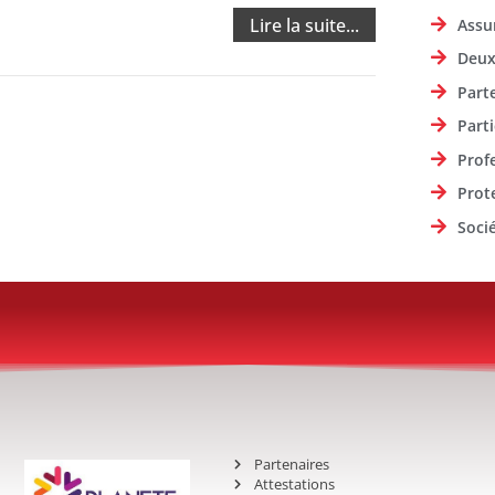
Lire la suite...
Assu
Deux
Part
Parti
Prof
Prot
Soci
Partenaires
Attestations