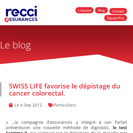
L'équipe
Blog
Contact
Espace Pro
Le blog
SWISS LIFE favorise le dépistage du
cancer colorectal.
Le
4 Sep 2012
Particuliers
« …la compagnie d’assurances a intégré à son forfait
préventuion une nouvelle méthode de dignostic,
le test
Septime 9
, qui s’appuie sur le dépistage de la maladie par