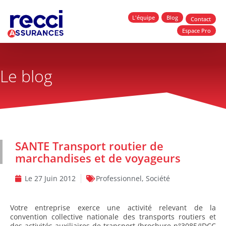
L'équipe
Blog
Contact
Espace Pro
Le blog
SANTE Transport routier de
marchandises et de voyageurs
Le
27 Juin 2012
Professionnel
,
Société
Votre entreprise exerce une activité relevant de la
convention collective nationale des transports routiers et
des activités auxiliaires de transport (brochure n°3085/IDCC