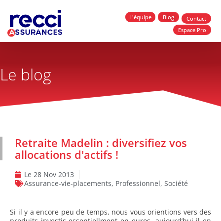
L'équipe
Blog
Contact
Espace Pro
Le blog
Retraite Madelin : diversifiez vos
allocations d'actifs !
Le
28 Nov 2013
Assurance-vie-placements
,
Professionnel
,
Société
Si il y a encore peu de temps, nous vous orientions vers des
produits investis essentiellment en euros, aujourd’hui il en