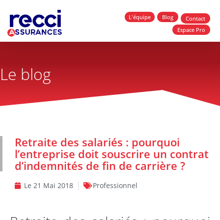
L'équipe
Blog
Contact
Espace Pro
Le blog
Retraite des salariés : pourquoi
l’entreprise doit souscrire un contrat
d’indemnités de fin de carrière ?
Le
21 Mai 2018
Professionnel