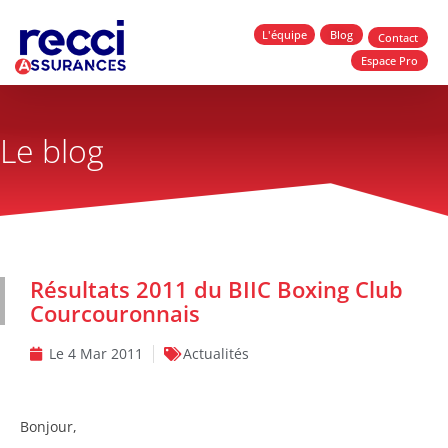
L'équipe
Blog
Contact
Espace Pro
Le blog
Résultats 2011 du BIIC Boxing Club
Courcouronnais
Le
4 Mar 2011
Actualités
Bonjour,