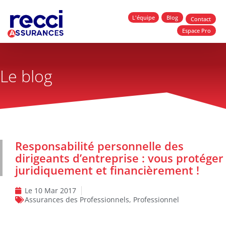
L'équipe
Blog
Contact
Espace Pro
Le blog
Responsabilité personnelle des
dirigeants d’entreprise : vous protéger
juridiquement et financièrement !
Le
10 Mar 2017
Assurances des Professionnels
,
Professionnel