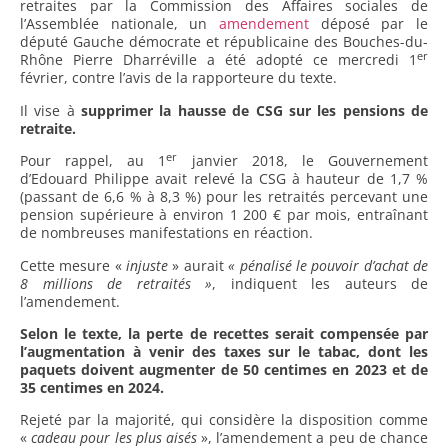
retraites par la Commission des Affaires sociales de
l’Assemblée nationale, un
amendement
déposé par le
député Gauche démocrate et républicaine des Bouches-du-
er
Rhône Pierre Dharréville a été adopté ce mercredi 1
février, contre l’avis de la rapporteure du texte.
Il vise à
supprimer la hausse de CSG sur les pensions de
retraite.
er
Pour rappel, au 1
janvier 2018, le Gouvernement
d’Edouard Philippe avait relevé la CSG à hauteur de 1,7 %
(passant de 6,6 % à 8,3 %) pour les retraités percevant une
pension supérieure à environ 1 200 € par mois, entraînant
de nombreuses manifestations en réaction.
Cette mesure «
injuste
» aurait
« pénalisé le pouvoir d’achat de
8 millions de retraités »
, indiquent les auteurs de
l’amendement.
Selon le texte, la perte de recettes serait compensée par
l’augmentation à venir des taxes sur le tabac, dont les
paquets doivent augmenter de 50 centimes en 2023 et de
35 centimes en 2024.
Rejeté par la majorité, qui considère la disposition comme
«
cadeau pour les plus aisés
», l’amendement a peu de chance