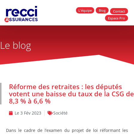
L'équipe
Blog
Contact
Espace Pro
Le blog
Réforme des retraites : les députés
votent une baisse du taux de la CSG de
8,3 % à 6,6 %
Le
3 Fév 2023
Société
Dans le cadre de l’examen du projet de loi réformant les