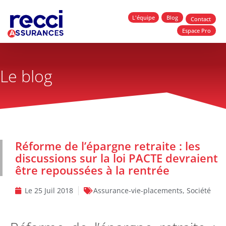
L'équipe
Blog
Contact
Espace Pro
Le blog
Réforme de l’épargne retraite : les
discussions sur la loi PACTE devraient
être repoussées à la rentrée
Le
25 Juil 2018
Assurance-vie-placements
,
Société