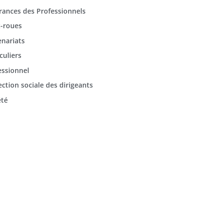
rances des Professionnels
-roues
enariats
culiers
essionnel
ection sociale des dirigeants
été