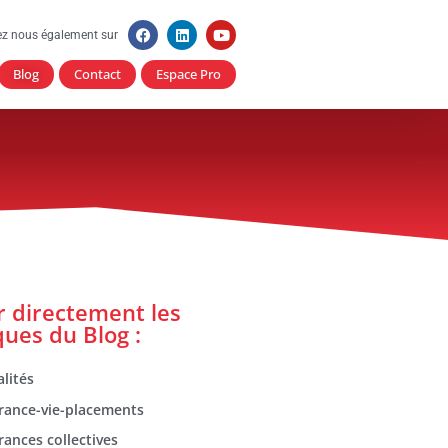
ez nous également sur
Blog
Contact
Espace Pro
er directement les
ques du Blog :
lités
rance-vie-placements
rances collectives