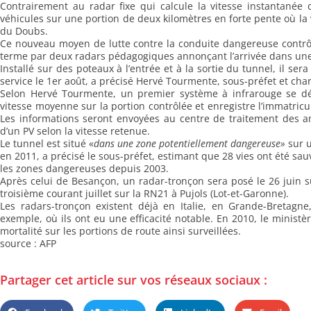
Contrairement au radar fixe qui calcule la vitesse instantanée d’
véhicules sur une portion de deux kilomètres en forte pente où la v
du Doubs.
Ce nouveau moyen de lutte contre la conduite dangereuse contrôle
terme par deux radars pédagogiques annonçant l’arrivée dans un
Installé sur des poteaux à l’entrée et à la sortie du tunnel, il se
service le 1er août, a précisé Hervé Tourmente, sous-préfet et char
Selon Hervé Tourmente, un premier système à infrarouge se déc
vitesse moyenne sur la portion contrôlée et enregistre l’immatricula
Les informations seront envoyées au centre de traitement des 
d’un PV selon la vitesse retenue.
Le tunnel est situé «
dans une zone potentiellement dangereuse»
sur u
en 2011, a précisé le sous-préfet, estimant que 28 vies ont été sa
les zones dangereuses depuis 2003.
Après celui de Besançon, un radar-tronçon sera posé le 26 juin su
troisième courant juillet sur la RN21 à Pujols (Lot-et-Garonne).
Les radars-tronçon existent déjà en Italie, en Grande-Bretag
exemple, où ils ont eu une efficacité notable. En 2010, le minist
mortalité sur les portions de route ainsi surveillées.
source : AFP
Partager cet article sur vos réseaux sociaux :