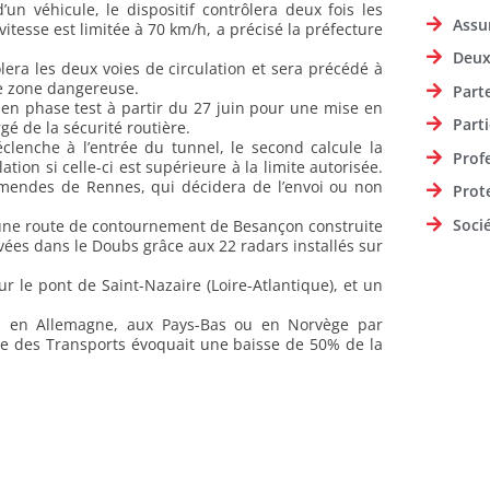
un véhicule, le dispositif contrôlera deux fois les
Assu
itesse est limitée à 70 km/h, a précisé la préfecture
Deux
ra les deux voies de circulation et sera précédé à
e zone dangereuse.
Part
ra en phase test à partir du 27 juin pour une mise en
Parti
gé de la sécurité routière.
lenche à l’entrée du tunnel, le second calcule la
Prof
tion si celle-ci est supérieure à la limite autorisée.
amendes de Rennes, qui décidera de l’envoi ou non
Prot
Soci
ne route de contournement de Besançon construite
uvées dans le Doubs grâce aux 22 radars installés sur
r le pont de Saint-Nazaire (Loire-Atlantique), et un
ne, en Allemagne, aux Pays-Bas ou en Norvège par
ère des Transports évoquait une baisse de 50% de la