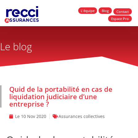
L'équipe
Blog
Contact
Espace Pro
Le blog
Quid de la portabilité en cas de
liquidation judiciaire d’une
entreprise ?
Le
10 Nov 2020
Assurances collectives