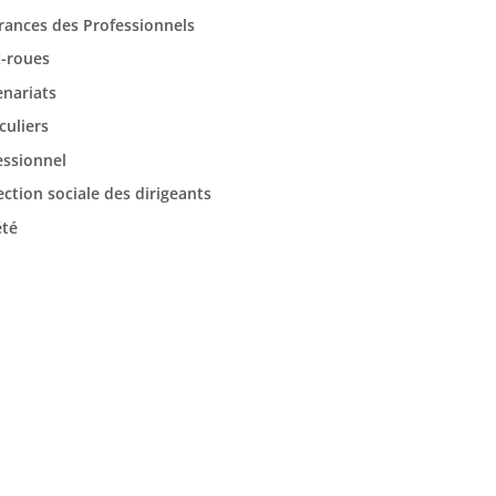
rances des Professionnels
-roues
enariats
culiers
essionnel
ection sociale des dirigeants
été