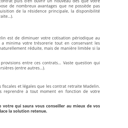
 contrat puis d’en ouvrir un nouveau dès que votre
dispose de nombreux avantages que ne possède pas
uisition de la résidence principale, la disponibilité
raite…).
elin est de diminuer votre cotisation périodique au
 minima votre trésorerie tout en conservant les
 naturellement réduite, mais de manière limitée si la
 provisions entre ces contrats… Vaste question qui
rsières (entre autres…).
iscales et légales que les contrat retraite Madelin.
es reprendre à tout moment en fonction de votre
de votre
qui saura vous conseiller au mieux de vos
lace la solution retenue.