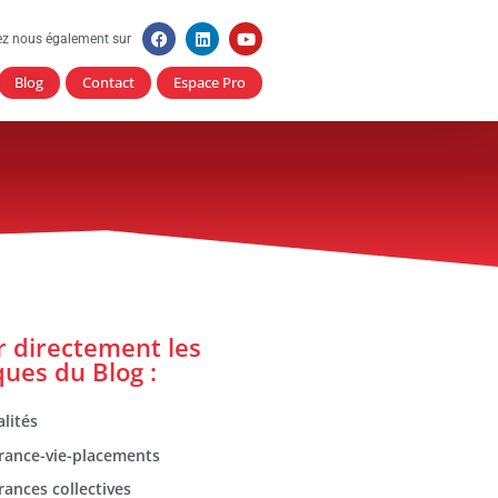
ez nous également sur
Blog
Contact
Espace Pro
er directement les
ques du Blog :
lités
rance-vie-placements
rances collectives