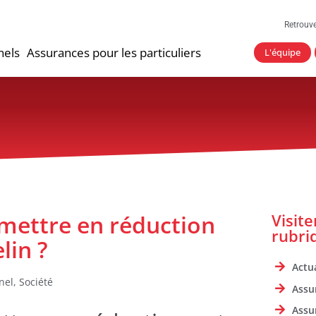
Retrouv
nels
Assurances pour les particuliers
L'équipe
 mettre en réduction
Visit
rubri
lin ?
Actua
nel
,
Société
Assu
Assu