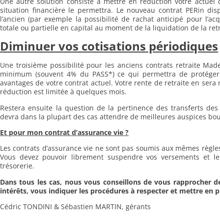
Une autre solution consiste à mettre en réduction votre actuel
situation financière le permettra. Le nouveau contrat PERin 
l’ancien (par exemple la possibilité de rachat anticipé pour l’acq
totale ou partielle en capital au moment de la liquidation de la ret
Diminuer vos cotisations périodiques
Une troisième possibilité pour les anciens contrats retraite Mad
minimum (souvent 4% du PASS*) ce qui permettra de protéger a
avantages de votre contrat actuel. Votre rente de retraite en sera
réduction est limitée à quelques mois.
Restera ensuite la question de la pertinence des transferts des
devra dans la plupart des cas attendre de meilleures auspices bou
Et pour mon contrat d’assurance vie ?
Les contrats d’assurance vie ne sont pas soumis aux mêmes règles f
Vous devez pouvoir librement suspendre vos versements et l
trésorerie.
Dans tous les cas, nous vous conseillons de vous rapprocher 
intérêts, vous indiquer les procédures à respecter et mettre en p
Cédric TONDINI & Sébastien MARTIN, gérants