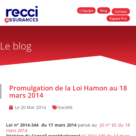
L'équipe
Blog
Contact
Espace Pro
Le blog
Promulgation de la Loi Hamon au 18
mars 2014
Le
20 Mar 2014
Société
Loi n° 2014-344 du 17 mars 2014
parue au
JO n° 65 du 18
mars 2014
Décision du Conseil constitutionnel
n° 2014-690 du 13 mars