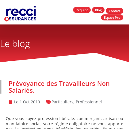
L'équipe
Blog
Contact
Espace Pro
Le blog
Prévoyance des Travailleurs Non
Salariés.
Le
1 Oct 2010
Particuliers
,
Professionnel
Que vous soyez profession libérale, commerçant, artisan ou
mandataire social, votre régime obligatoire ne vous apporte
pas la protection dont bénéficie les salariés. Pour vous