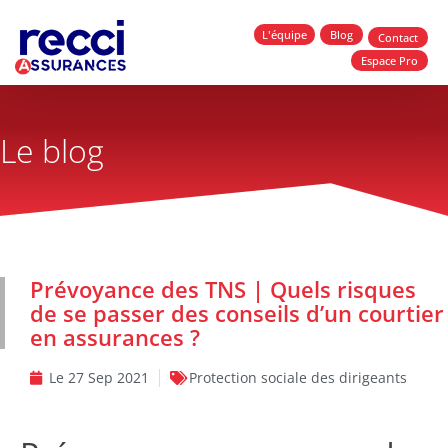
L'équipe
Blog
Contact
Espace Pro
Le blog
Prévoyance des TNS | Quels risques
de se passer des conseils d’un courtier
en assurances ?
Le
27 Sep 2021
Protection sociale des dirigeants