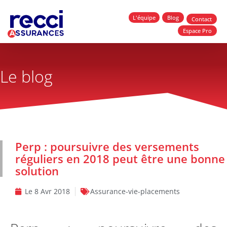
L'équipe
Blog
Contact
Espace Pro
Le blog
Perp : poursuivre des versements
réguliers en 2018 peut être une bonne
solution
Le
8 Avr 2018
Assurance-vie-placements