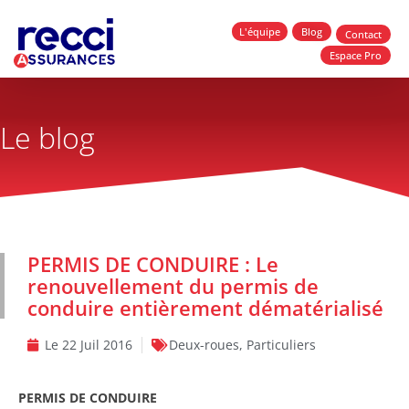
L'équipe
Blog
Contact
Espace Pro
Le blog
PERMIS DE CONDUIRE : Le
renouvellement du permis de
conduire entièrement dématérialisé
Le
22 Juil 2016
Deux-roues
,
Particuliers
PERMIS DE CONDUIRE