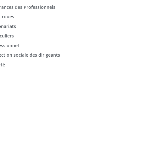
rances des Professionnels
-roues
enariats
culiers
essionnel
ection sociale des dirigeants
été