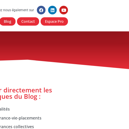
ez nous également sur
Blog
Contact
Espace Pro
er directement les
ques du Blog :
lités
rance-vie-placements
rances collectives