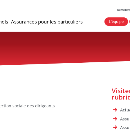
Retrouv
nels
Assurances pour les particuliers
L'équipe
Visit
rubri
ection sociale des dirigeants
Actua
Assu
Assu