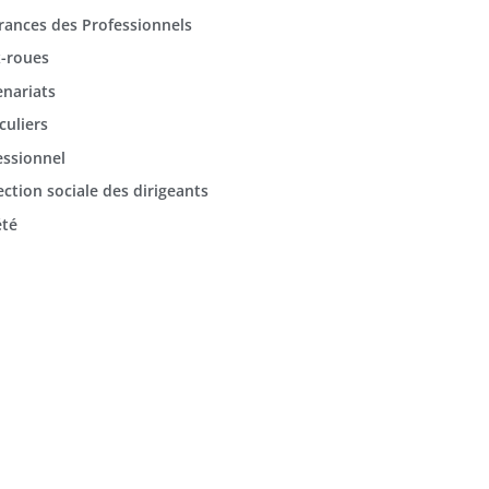
rances des Professionnels
-roues
enariats
culiers
essionnel
ection sociale des dirigeants
été