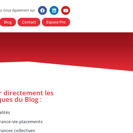
ez nous également sur
Blog
Contact
Espace Pro
er directement les
ques du Blog :
lités
rance-vie-placements
rances collectives