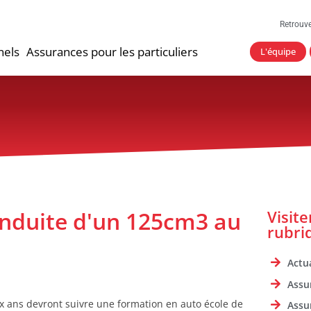
Retrouv
nels
Assurances pour les particuliers
L'équipe
onduite d'un 125cm3 au
Visit
rubri
Actua
Assu
x ans devront suivre une formation en auto école de
Assu