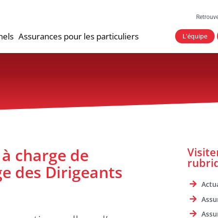
Retrouv
nels
Assurances pour les particuliers
L'équipe
 à charge de
Visit
rubri
e des Dirigeants
Actua
Assu
Assu