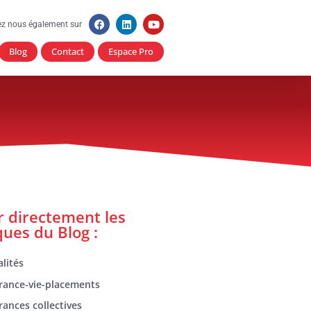
ez nous également sur
Blog
Contact
Espace Pro
er directement les
ques du Blog :
lités
rance-vie-placements
rances collectives