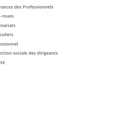
rances des Professionnels
-roues
enariats
culiers
essionnel
ection sociale des dirigeants
été