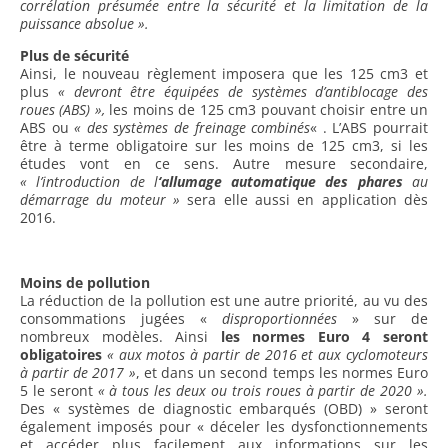
corrélation présumée entre la sécurité et la limitation de la
puissance absolue ».
Plus de sécurité
Ainsi, le nouveau règlement imposera que les 125 cm3 et
plus
« devront être équipées de systèmes d’antiblocage des
roues (ABS) »,
les moins de 125 cm3 pouvant choisir entre un
ABS ou
« des systèmes de freinage combinés
« . L’ABS pourrait
être à terme obligatoire sur les moins de 125 cm3, si les
études vont en ce sens. Autre mesure secondaire,
« l’introduction de l
‘allumage automatique des phares
au
démarrage du moteur »
sera elle aussi en application dès
2016.
Moins de pollution
La réduction de la pollution est une autre priorité, au vu des
consommations jugées «
disproportionnées
» sur de
nombreux modèles. Ainsi
les normes Euro 4 seront
obligatoires
« aux motos à partir de 2016 et aux cyclomoteurs
à partir de 2017 »
, et dans un second temps les normes Euro
5 le seront
« à tous les deux ou trois roues à partir de 2020 ».
Des « systèmes de diagnostic embarqués (OBD) » seront
également imposés pour « déceler les dysfonctionnements
et accéder plus facilement aux informations sur les