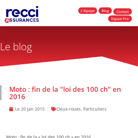
L'équipe
Blog
Contact
Espace Pro
Le blog
Moto : fin de la "loi des 100 ch" en
2016
Le
20 Jan 2015
Deux-roues
,
Particuliers
Moto : fin de la « loi des 100 ch » en 2016