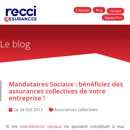
L'équipe
Blog
Contact
Espace Pro
Le blog
Mandataires Sociaux : bénéficiez des
assurances collectives de votre
entreprise !
Le
24 Oct 2013
Assurances collectives
Si les
mandataires sociaux
ne peuvent constituer à eux