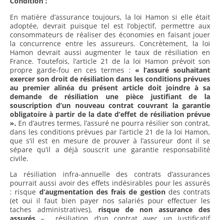
Condition :
En matière d’assurance toujours, la loi Hamon si elle était
adoptée, devrait puisque tel est l’objectif, permettre aux
consommateurs de réaliser des économies en faisant jouer
la concurrence entre les assureurs. Concrètement, la loi
Hamon devrait aussi augmenter le taux de résiliation en
France. Toutefois, l’article 21 de la loi Hamon prévoit son
propre garde-fou en ces termes :
« l’assuré souhaitant
exercer son droit de résiliation dans les conditions prévues
au premier alinéa du présent article doit joindre à sa
demande de résiliation une pièce justifiant de la
souscription d’un nouveau contrat couvrant la garantie
obligatoire à partir de la date d’effet de résiliation prévue
».
En d’autres termes, l’assuré ne pourra résilier son contrat,
dans les conditions prévues par l’article 21 de la loi Hamon,
que s’il est en mesure de prouver à l’assureur dont il se
sépare qu’il a déjà souscrit une garantie responsabilité
civile.
La résiliation infra-annuelle des contrats d’assurances
pourrait aussi avoir des effets indésirables pour les assurés
: risque
d’augmentation des frais de gestion
des contrats
(et oui il faut bien payer nos salariés pour effectuer les
taches administratives),
risque de non assurance des
assurés
– résiliation d’un contrat avec un justificatif