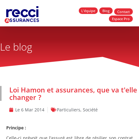
L'équipe
Blog
Contact
Espace Pro
Le blog
Loi Hamon et assurances, que va t'elle
changer ?
Le
6 Mar 2014
Particuliers
,
Société
Principe :
Celle-ci prévoit que l’assuré est libre de résilier son contrat