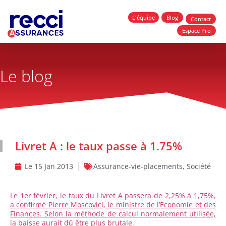
L'équipe
Blog
Contact
Espace Pro
Le blog
Livret A : le taux passe à 1.75%
Le
15 Jan 2013
Assurance-vie-placements
,
Société
Le 1er février, le taux du Livret A passera de 2,25% à 1,75%,
a confirmé Pierre Moscovici, le ministre de l’Economie et des
Finances. Selon la méthode de calcul normalement utilisée,
la baisse aurait dû être plus brutale.