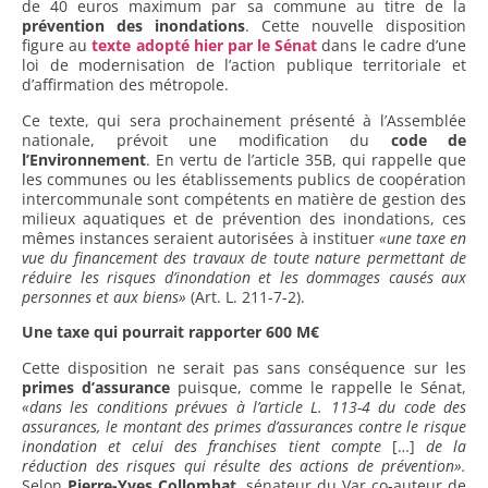
de 40 euros maximum par sa commune au titre de la
prévention des inondations
. Cette nouvelle disposition
figure au
texte adopté hier par le Sénat
dans le cadre d’une
loi de modernisation de l’action publique territoriale et
d’affirmation des métropole.
Ce texte, qui sera prochainement présenté à l’Assemblée
nationale, prévoit une modification du
code de
l’Environnement
. En vertu de l’article 35B, qui rappelle que
les communes ou les établissements publics de coopération
intercommunale sont compétents en matière de gestion des
milieux aquatiques et de prévention des inondations, ces
mêmes instances seraient autorisées à instituer
«une taxe en
vue du financement des travaux de toute nature permettant de
réduire les risques d’inondation et les dommages causés aux
personnes et aux biens»
(Art. L. 211-7-2).
Une taxe qui pourrait rapporter 600 M€
Cette disposition ne serait pas sans conséquence sur les
primes d’assurance
puisque, comme le rappelle le Sénat,
«dans les conditions prévues à l’article L. 113-4 du code des
assurances, le montant des primes d’assurances contre le risque
inondation et celui des franchises tient compte
[…]
de la
réduction des risques qui résulte des actions de prévention».
Selon
Pierre-Yves Collombat
, sénateur du Var co-auteur de