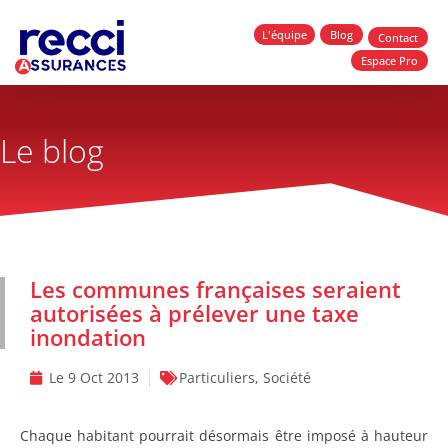
L'équipe
Blog
Contact
Espace Pro
Le blog
Les communes françaises seraient
autorisées à prélever une taxe
inondation
Le
9 Oct 2013
Particuliers
,
Société
Chaque habitant pourrait désormais être imposé à hauteur